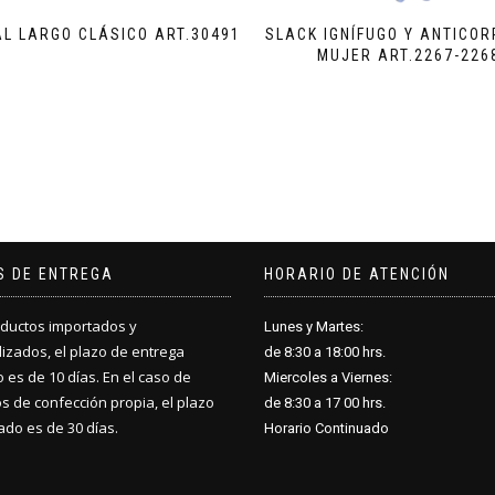
L LARGO CLÁSICO ART.30491
SLACK IGNÍFUGO Y ANTICO
MUJER ART.2267-226
S DE ENTREGA
HORARIO DE ATENCIÓN
ductos importados y
Lunes y Martes:
izados, el plazo de entrega
de 8:30 a 18
:
00 hrs.
 es de 10 días. En el caso de
Miercoles a Viernes:
s de confección propia, el plazo
de 8:30 a 17
:
00 hrs.
do es de 30 días.
Horario Continuado