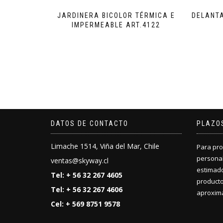
JARDINERA BICOLOR TÉRMICA E
DELANTA
IMPERMEABLE ART.4122
DATOS DE CONTACTO
PLAZO
Limache 1514, Viña del Mar, Chile
Para pro
personal
ventas@skyway.cl
estimado
Tel: + 56 32 267 4605
producto
Tel: + 56 32 267 4606
aproxima
Cel: + 569 8751 9578