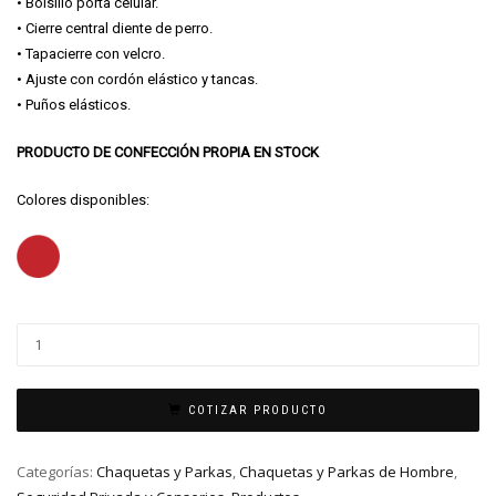
• Bolsillo porta celular.
• Cierre central diente de perro.
• Tapacierre con velcro.
• Ajuste con cordón elástico y tancas.
• Puños elásticos.
PRODUCTO DE CONFECCIÓN PROPIA EN STOCK
Colores disponibles:
COTIZAR PRODUCTO
Categorías:
Chaquetas y Parkas
,
Chaquetas y Parkas de Hombre
,