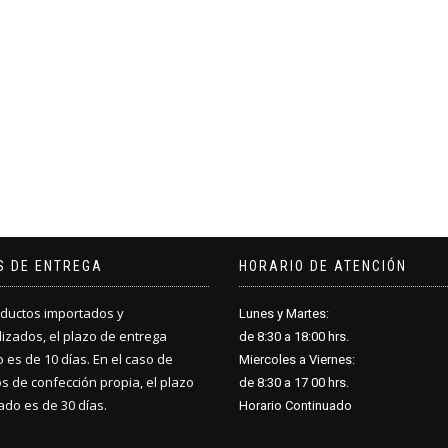
S DE ENTREGA
HORARIO DE ATENCIÓN
ductos importados y
Lunes y Martes:
izados, el plazo de entrega
de 8:30 a 18
:
00 hrs.
 es de 10 días. En el caso de
Miercoles a Viernes:
s de confección propia, el plazo
de 8:30 a 17
:
00 hrs.
do es de 30 días.
Horario Continuado