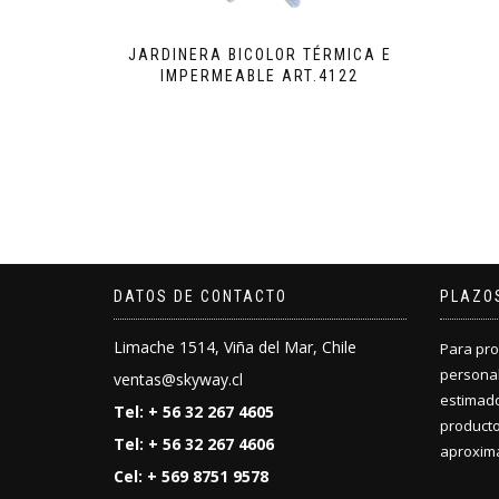
JARDINERA BICOLOR TÉRMICA E
IMPERMEABLE ART.4122
DATOS DE CONTACTO
PLAZO
Limache 1514, Viña del Mar, Chile
Para pro
personal
ventas@skyway.cl
estimado
Tel: + 56 32 267 4605
producto
Tel: + 56 32 267 4606
aproxima
Cel: + 569 8751 9578