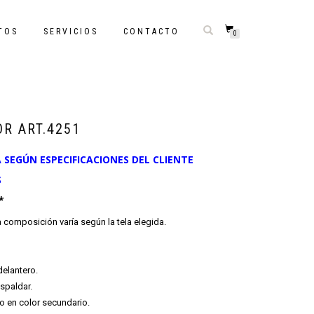
TOS
SERVICIOS
CONTACTO
0
R ART.4251
SEGÚN ESPECIFICACIONES DEL CLIENTE
S
*
a composición varía según la tela elegida.
delantero.
espaldar.
ho en color secundario.