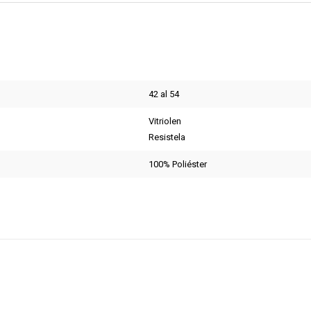
42 al 54
Vitriolen
Resistela
100% Poliéster