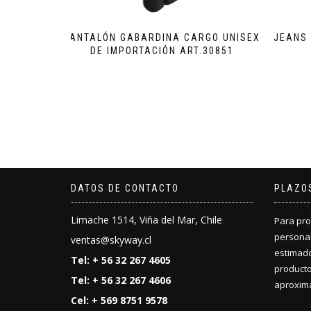
PANTALÓN GABARDINA CARGO UNISEX
JEANS 
DE IMPORTACIÓN ART.30851
DATOS DE CONTACTO
PLAZO
Limache 1514, Viña del Mar, Chile
Para pro
personal
ventas@skyway.cl
estimado
Tel: + 56 32 267 4605
producto
Tel: + 56 32 267 4606
aproxima
Cel: + 569 8751 9578