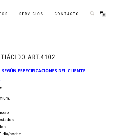
TOS
SERVICIOS
CONTACTO
0
TIÁCIDO ART.4102
SEGÚN ESPECIFICACIONES DEL CLIENTE
S
*
emium.
asero
costados
dos
2″ día/noche.