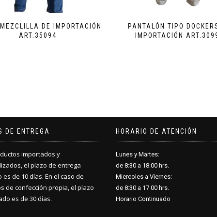
MEZCLILLA DE IMPORTACIÓN
PANTALÓN TIPO DOCKER
ART.35094
IMPORTACIÓN ART.309
S DE ENTREGA
HORARIO DE ATENCIÓN
ductos importados y
Lunes y Martes:
izados, el plazo de entrega
de 8:30 a 18
:
00 hrs.
 es de 10 días. En el caso de
Miercoles a Viernes:
s de confección propia, el plazo
de 8:30 a 17
:
00 hrs.
do es de 30 días.
Horario Continuado