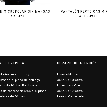
N MICROPOLAR SIN MANGAS
PANTALÓN RECTO CASIMI
ART.4243
ART.34941
S DE ENTREGA
HORARIO DE ATENCIÓN
ductos importados y
Lunes y Martes:
izados, el plazo de entrega
de 8:30 a 18
:
00 hrs.
 es de 10 días. En el caso de
Miercoles a Viernes:
s de confección propia, el plazo
de 8:30 a 17
:
00 hrs.
do es de 30 días.
Horario Continuado