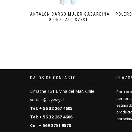
PANTALÓN CARGO MUJER GABARDINA
POLERO
8 ONZ. ART.37731
DATOS DE CONTACTO
PLAZO
Limache 1514, Viña del Mar, Chile
Para pro
personal
ventas@skyway.cl
estimado
Tel: + 56 32 267 4605
producto
Tel: + 56 32 267 4606
aproxima
Cel: + 569 8751 9578