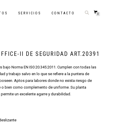
TOS
SERVICIOS
CONTACTO
0
FFICE-II DE SEGURIDAD ART.20391
s bajo Norma EN IS0 20.345:2011. Cumplen con todas las
d y trabajo salvo en lo que se refiere a la puntera de
 poseen. Aptos para labores donde no exista riesgo de
ie o bien como complemento de uniforme. Su planta
 permite un excelente agarre y durabilidad.
deslizante