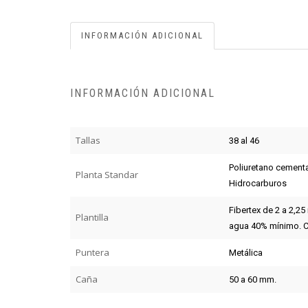
INFORMACIÓN ADICIONAL
INFORMACIÓN ADICIONAL
Tallas
38 al 46
Poliuretano cementa
Planta Standar
Hidrocarburos
Fibertex de 2 a 2,2
Plantilla
agua 40% mínimo. C
Puntera
Metálica
Caña
50 a 60 mm.